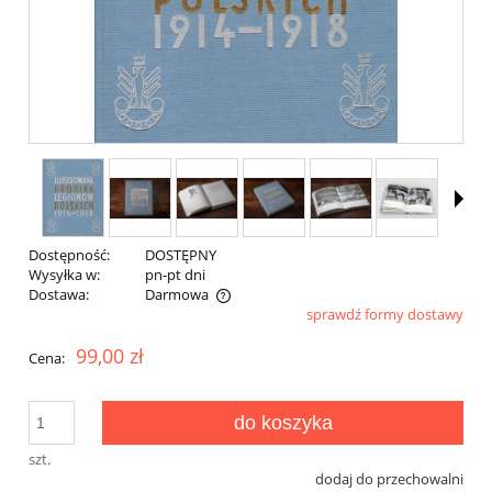
Dostępność:
DOSTĘPNY
Wysyłka w:
pn-pt dni
Dostawa:
Darmowa
sprawdź formy dostawy
Cena nie zawiera ewentualnych kosztów płatności
99,00 zł
Cena:
do koszyka
szt.
dodaj do przechowalni