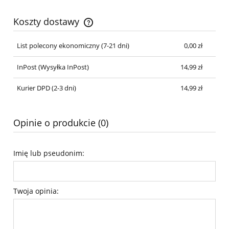
Koszty dostawy
Cena nie zawiera ewentualnych kosztów płatności
List polecony ekonomiczny (7-21 dni)
0,00 zł
InPost
(Wysyłka InPost)
14,99 zł
Kurier DPD (2-3 dni)
14,99 zł
Opinie o produkcie (0)
Imię lub pseudonim:
Twoja opinia: