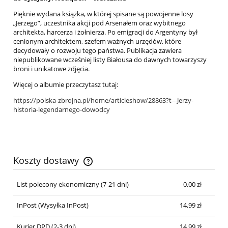
Pięknie wydana książka, w której spisane są powojenne losy
„Jerzego”, uczestnika akcji pod Arsenałem oraz wybitnego
architekta, harcerza i żołnierza. Po emigracji do Argentyny był
cenionym architektem, szefem ważnych urzędów, które
decydowały o rozwoju tego państwa. Publikacja zawiera
niepublikowane wcześniej listy Białousa do dawnych towarzyszy
broni i unikatowe zdjęcia.
Więcej o albumie przeczytasz tutaj:
https://polska-zbrojna.pl/home/articleshow/28863?t=-Jerzy-
historia-legendarnego-dowodcy
Koszty dostawy
Cena nie zawiera ewentualnych kosztów płatności
List polecony ekonomiczny (7-21 dni)
0,00 zł
InPost
(Wysyłka InPost)
14,99 zł
Kurier DPD (2-3 dni)
14,99 zł